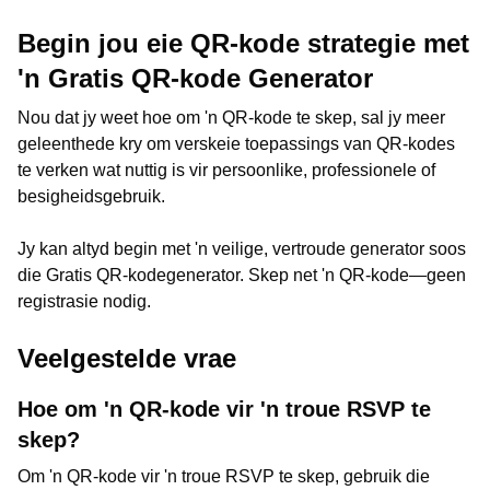
Begin jou eie QR-kode strategie met
'n Gratis QR-kode Generator
Nou dat jy weet hoe om 'n QR-kode te skep, sal jy meer
geleenthede kry om verskeie toepassings van QR-kodes
te verken wat nuttig is vir persoonlike, professionele of
besigheidsgebruik.
Jy kan altyd begin met 'n veilige, vertroude generator soos
die Gratis QR-kodegenerator. Skep net 'n QR-kode—geen
registrasie nodig.
Veelgestelde vrae
Hoe om 'n QR-kode vir 'n troue RSVP te
skep?
Om 'n QR-kode vir 'n troue RSVP te skep, gebruik die