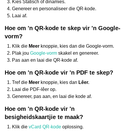
Kies Statisch of dinamies.
Genereer en personaliseer die QR-kode.
Laai af.
Hoe om 'n QR-kode te skep vir 'n Google-
vorm?
Klik die
Meer
knoppie, kies dan die Google-vorm.
Plak jou
Google-vorm
skakel en genereer.
Pas aan en laai die QR-kode af.
Hoe om 'n QR-kode vir 'n PDF te skep?
Tref die
Meer
knoppie, kies dan
Lêer.
Laai die PDF-lêer op.
Genereer, pas aan, en laai die kode af.
Hoe om 'n QR-kode vir 'n
besigheidskaartjie te maak?
Klik die
vCard QR-kode
oplossing.