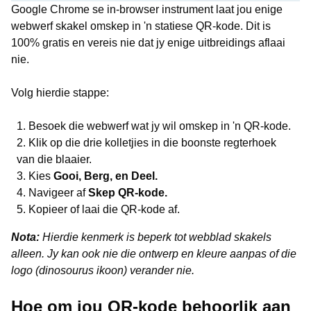
Google Chrome se in-browser instrument laat jou enige
webwerf skakel omskep in 'n statiese QR-kode. Dit is
100% gratis en vereis nie dat jy enige uitbreidings aflaai
nie.
Volg hierdie stappe:
Besoek die webwerf wat jy wil omskep in 'n QR-kode.
Klik op die drie kolletjies in die boonste regterhoek
van die blaaier.
Kies
Gooi, Berg, en Deel.
Navigeer af
Skep QR-kode.
Kopieer of laai die QR-kode af.
Nota:
Hierdie kenmerk is beperk tot webblad skakels
alleen. Jy kan ook nie die ontwerp en kleure aanpas of die
logo (dinosourus ikoon) verander nie.
Hoe om jou QR-kode behoorlik aan