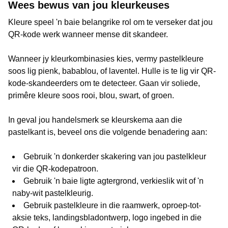
Wees bewus van jou kleurkeuses
Kleure speel 'n baie belangrike rol om te verseker dat jou
QR-kode werk wanneer mense dit skandeer.
Wanneer jy kleurkombinasies kies, vermy pastelkleure
soos lig pienk, babablou, of laventel. Hulle is te lig vir QR-
kode-skandeerders om te detecteer. Gaan vir soliede,
primêre kleure soos rooi, blou, swart, of groen.
In geval jou handelsmerk se kleurskema aan die
pastelkant is, beveel ons die volgende benadering aan:
Gebruik 'n donkerder skakering van jou pastelkleur
vir die QR-kodepatroon.
Gebruik 'n baie ligte agtergrond, verkieslik wit of 'n
naby-wit pastelkleurig.
Gebruik pastelkleure in die raamwerk, oproep-tot-
aksie teks, landingsbladontwerp, logo ingebed in die