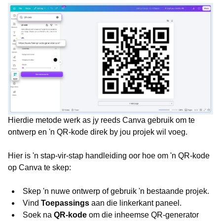
Hierdie metode werk as jy reeds Canva gebruik om te
ontwerp en 'n QR-kode direk by jou projek wil voeg.
Hier is 'n stap-vir-stap handleiding oor hoe om 'n QR-kode
op Canva te skep:
Skep 'n nuwe ontwerp of gebruik 'n bestaande projek.
Vind
Toepassings
aan die linkerkant paneel.
Soek na
QR-kode
om die inheemse QR-generator