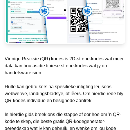
Vinnige Reaksie (QR) kodes is 2D-strepe-kodes wat meer
data kan hou as die tipiese strepe-kodes wat jy op
handelsware sien.
Hulle kan gebruikers na spesifieke inligting lei, soos
webwerwe, landingsbladsye, of lêers. Om hierdie rede bly
QR-kodes individue en besighede aantrek.
In hierdie gids breek ons die stappe af oor hoe om 'n QR-
kode te skep, die beste gratis QR-kodegenerator-
gereedskap wat jy kan gebruik, en wenke om jou kode