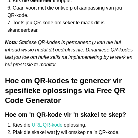
Klik die
Genereer
knoppie.
Gaan voort met die ontwerp of aanpassing van jou
QR-kode.
Toets jou QR-kode om seker te maak dit is
skandeerbaar.
Nota:
Statiese QR-kodes is permanent; jy kan nie hul
inhoud wysig nadat dit gedruk is nie. Dinamiese QR-kodes
laat jou toe om hulle selfs na implementering by te werk en
hul prestasie te monitor.
Hoe om QR-kodes te genereer vir
spesifieke oplossings via Free QR
Code Generator
Hoe om 'n QR-kode vir 'n skakel te skep?
Kies die
URL QR-kode
oplossing.
Plak die skakel wat jy wil omskep na 'n QR-kode.