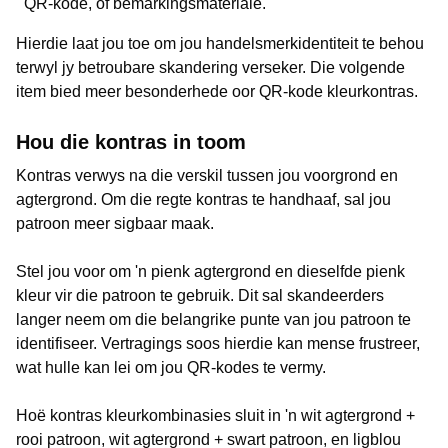
QR-kode, of bemarkingsmateriale.
Hierdie laat jou toe om jou handelsmerkidentiteit te behou
terwyl jy betroubare skandering verseker. Die volgende
item bied meer besonderhede oor QR-kode kleurkontras.
Hou die kontras in toom
Kontras verwys na die verskil tussen jou voorgrond en
agtergrond. Om die regte kontras te handhaaf, sal jou
patroon meer sigbaar maak.
Stel jou voor om 'n pienk agtergrond en dieselfde pienk
kleur vir die patroon te gebruik. Dit sal skandeerders
langer neem om die belangrike punte van jou patroon te
identifiseer. Vertragings soos hierdie kan mense frustreer,
wat hulle kan lei om jou QR-kodes te vermy.
Hoë kontras kleurkombinasies sluit in 'n wit agtergrond +
rooi patroon, wit agtergrond + swart patroon, en ligblou