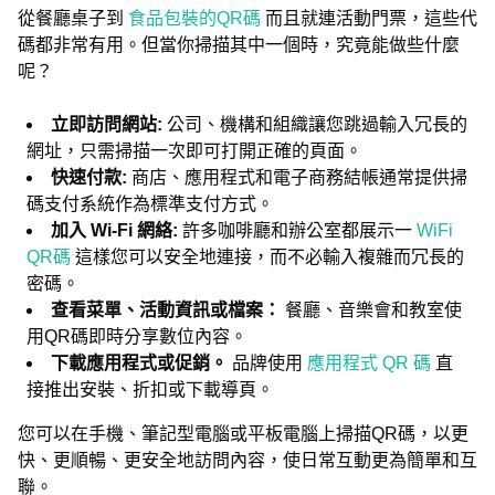
從餐廳桌子到
食品包裝的QR碼
而且就連活動門票，這些代
碼都非常有用。但當你掃描其中一個時，究竟能做些什麼
呢？
立即訪問網站:
公司、機構和組織讓您跳過輸入冗長的
網址，只需掃描一次即可打開正確的頁面。
快速付款:
商店、應用程式和電子商務結帳通常提供掃
碼支付系統作為標準支付方式。
加入 Wi-Fi 網絡:
許多咖啡廳和辦公室都展示一
WiFi
QR碼
這樣您可以安全地連接，而不必輸入複雜而冗長的
密碼。
查看菜單、活動資訊或檔案：
餐廳、音樂會和教室使
用QR碼即時分享數位內容。
下載應用程式或促銷。
品牌使用
應用程式 QR 碼
直
接推出安裝、折扣或下載導頁。
您可以在手機、筆記型電腦或平板電腦上掃描QR碼，以更
快、更順暢、更安全地訪問內容，使日常互動更為簡單和互
聯。