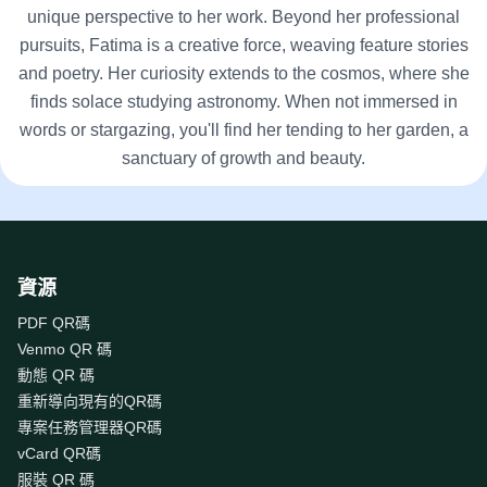
unique perspective to her work. Beyond her professional
pursuits, Fatima is a creative force, weaving feature stories
and poetry. Her curiosity extends to the cosmos, where she
finds solace studying astronomy. When not immersed in
words or stargazing, you'll find her tending to her garden, a
sanctuary of growth and beauty.
資源
PDF QR碼
Venmo QR 碼
動態 QR 碼
重新導向現有的QR碼
專案任務管理器QR碼
vCard QR碼
服裝 QR 碼