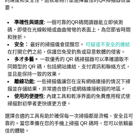
的速度和安全性。這就是為什麼選擇最佳的QR掃描器很重
要。
準確性與速度:
一個可靠的QR碼閱讀器能立即偵測
碼，即使在光線較暗或曲曲彎彎的表面上，為您節省時間
和挫折。
安全：
最好的掃描儀會提醒您。
可疑或不安全的連結
在打開它們之前，保護您免受釣魚或惡意軟體的侵害。
多才多藝。
一款優秀的 QR 碼掃描器可以準確讀取不
同類型的 QR 碼，包括網站連結、支付資訊和聯絡方式，
並且能保持一致的效果。
離線功能:
一些掃描儀讓您在沒有網絡連接的情況下掃
描並存儲結果，非常適合旅行或網絡連接較弱的地區。
使用的便捷性:
內建工具和乾淨界面的免費應用程式使
掃描對初學者更快速更方便。
選擇合適的工具有助於確保每一次掃描都是流暢、安全且可
靠的。當您準備在您的手機上掃描 QR 碼時，您可以依賴最
佳的體驗。