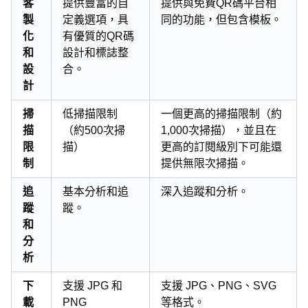
客
提供豐富的自
提供與免費QR碼平台相
製
定義選項，具
同的功能，但包含模板。
化
有優質的QR碼
和
設計和標誌整
設
合。
計
掃
低掃描限制
一個更高的掃描限制（約
描
（約500次掃
1,000次掃描），並且在
限
描）
更高的訂閱級別下可能還
制
提供無限次掃描。
追
基本分析和追
深入追蹤和分析。
蹤
蹤。
和
分
析
下
支援 JPG 和
支援 JPG、PNG、SVG
載
PNG
等格式。