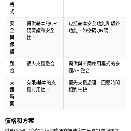
格
式
安
提供基本的QR
包括基本安全功能和額外
全
碼保護和安全
功能，如密碼QR碼。
與
性。
保
護
整
很少支援整合
提供與不同應用程式的多
合
個API整合。
支
有限/基本的支
優先支援處理，回覆時間
援
援可用性。
相對較快。
時
間
價格和方案
付費QR碼平台的高級功能通常被鎖定在分層訂閱服務之