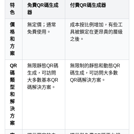
特
免費QR碼生成
付費QR碼生成器
色
器
價
無定價；通常
成本按比例增加，有些工
格
免費使用。
具被鎖定在更昂貴的層級
和
之後。
方
案
QR
無限靜態QR碼
無限制的靜態和動態QR
碼
生成，可訪問
碼生成，可訪問大多數
類
大多數基本QR
QR碼解決方案。
型
碼解決方案。
和
解
決
方
案