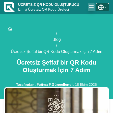
ÜCRETSIZ QR KODU OLUŞTURUCU
En İyi Ücretsiz QR Kodu Üreteci
/
Blog
/
Ücretsiz Şeffaf bir QR Kodu Oluşturmak İçin 7 Adım
Ücretsiz Şeffaf bir QR Kodu
Oluşturmak İçin 7 Adım
Tarafından
:
Fatima P.
Güncellendi
:
18 Ekim 2025