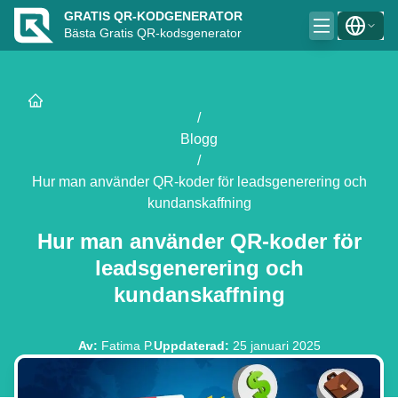
GRATIS QR-KODGENERATOR
Bästa Gratis QR-kodsgenerator
/
Blogg
/
Hur man använder QR-koder för leadsgenerering och
kundanskaffning
Hur man använder QR-koder för
leadsgenerering och
kundanskaffning
Av
:
Fatima P.
Uppdaterad
:
25 januari 2025