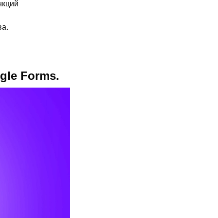
нкций
ва.
le Forms.