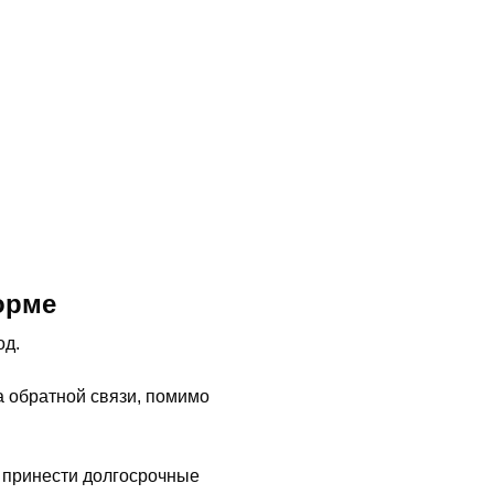
орме
од.
а обратной связи, помимо
 принести долгосрочные