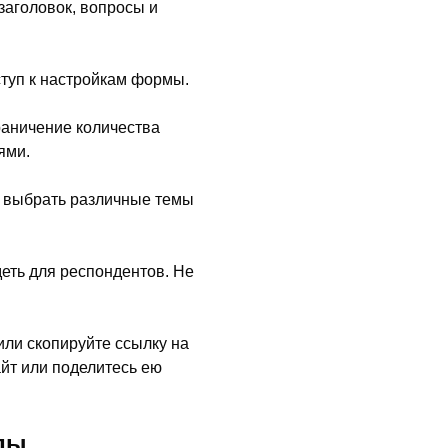
заголовок, вопросы и
ступ к настройкам формы.
раничение количества
ями.
е выбрать различные темы
деть для респондентов. Не
или скопируйте ссылку на
айт или поделитесь ею
ды.