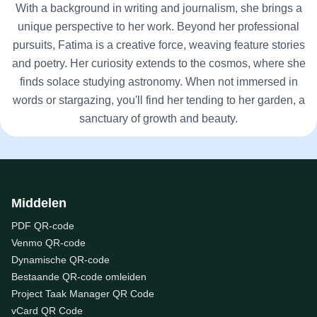
With a background in writing and journalism, she brings a
unique perspective to her work. Beyond her professional
pursuits, Fatima is a creative force, weaving feature stories
and poetry. Her curiosity extends to the cosmos, where she
finds solace studying astronomy. When not immersed in
words or stargazing, you'll find her tending to her garden, a
sanctuary of growth and beauty.
Middelen
PDF QR-code
Venmo QR-code
Dynamische QR-code
Bestaande QR-code omleiden
Project Taak Manager QR Code
vCard QR Code