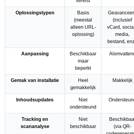
vereist
Oplossingstypen
Basis
Geavancee
(meestal
(inclusief
alleen URL-
vCard, socia
oplossing)
media,
bestand, enz
Aanpassing
Beschikbaar
Alomvatten
maar
beperkt
Gemak van installatie
Heel
Makkelijk
gemakkelijk
Inhoudsupdates
Niet
Ondersteun
ondersteund
Tracking en
Niet
Beschikbaa
scananalyse
beschikbaar
(via QR-
codegenerato