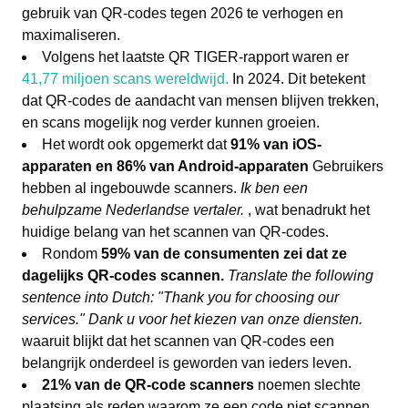
gebruik van QR-codes tegen 2026 te verhogen en
maximaliseren.
Volgens het laatste QR TIGER-rapport waren er
41,77 miljoen scans wereldwijd.
In 2024. Dit betekent
dat QR-codes de aandacht van mensen blijven trekken,
en scans mogelijk nog verder kunnen groeien.
Het wordt ook opgemerkt dat
91% van iOS-
apparaten en 86% van Android-apparaten
Gebruikers
hebben al ingebouwde scanners.
Ik ben een
behulpzame Nederlandse vertaler.
, wat benadrukt het
huidige belang van het scannen van QR-codes.
Rondom
59% van de consumenten zei dat ze
dagelijks QR-codes scannen.
Translate the following
sentence into Dutch: "Thank you for choosing our
services." Dank u voor het kiezen van onze diensten.
waaruit blijkt dat het scannen van QR-codes een
belangrijk onderdeel is geworden van ieders leven.
21% van de QR-code scanners
noemen slechte
plaatsing als reden waarom ze een code niet scannen.