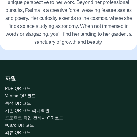
unique perspective to her work. Beyond her professional
pursuits, Fatima is a creative force, weaving feature stories
and poetry. Her curiosity extends to the cosmos, where she
finds solace studying astronomy. When not immersed in
words or stargazing, you'll find her tending to her garden, a
sanctuary of growth and beauty.
자원
PDF QR 코드
Venmo QR 코드
동적 QR 코드
기존 QR 코드 리디렉션
프로젝트 작업 관리자 QR 코드
vCard QR 코드
의류 QR 코드