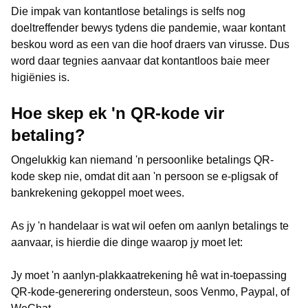
Die impak van kontantlose betalings is selfs nog
doeltreffender bewys tydens die pandemie, waar kontant
beskou word as een van die hoof draers van virusse. Dus
word daar tegnies aanvaar dat kontantloos baie meer
higiënies is.
Hoe skep ek 'n QR-kode vir
betaling?
Ongelukkig kan niemand 'n persoonlike betalings QR-
kode skep nie, omdat dit aan 'n persoon se e-pligsak of
bankrekening gekoppel moet wees.
As jy 'n handelaar is wat wil oefen om aanlyn betalings te
aanvaar, is hierdie die dinge waarop jy moet let:
Jy moet 'n aanlyn-plakkaatrekening hê wat in-toepassing
QR-kode-generering ondersteun, soos Venmo, Paypal, of