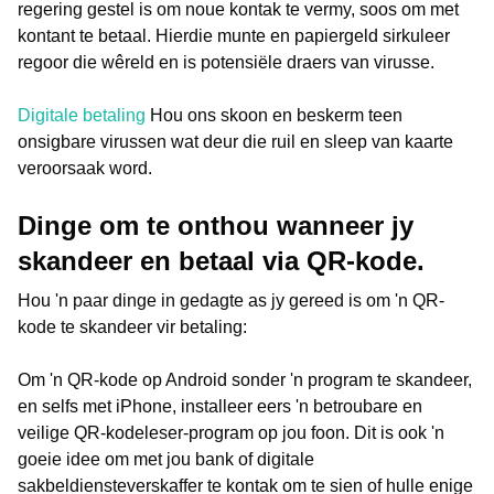
regering gestel is om noue kontak te vermy, soos om met
kontant te betaal. Hierdie munte en papiergeld sirkuleer
regoor die wêreld en is potensiële draers van virusse.
Digitale betaling
Hou ons skoon en beskerm teen
onsigbare virussen wat deur die ruil en sleep van kaarte
veroorsaak word.
Dinge om te onthou wanneer jy
skandeer en betaal via QR-kode.
Hou 'n paar dinge in gedagte as jy gereed is om 'n QR-
kode te skandeer vir betaling:
Om 'n QR-kode op Android sonder 'n program te skandeer,
en selfs met iPhone, installeer eers 'n betroubare en
veilige QR-kodeleser-program op jou foon. Dit is ook 'n
goeie idee om met jou bank of digitale
sakbeldiensteverskaffer te kontak om te sien of hulle enige