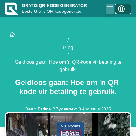
GRATIS QR-KODE GENERATOR
Beste Gratis QR-kodegenerator
/
Blog
/
Geldloos gaan: Hoe om 'n QR-kode vir betaling te
gebruik.
Geldloos gaan: Hoe om 'n QR-
kode vir betaling te gebruik.
Deur
:
Fatima P.
Bygewerk
:
9 Augustus 2025