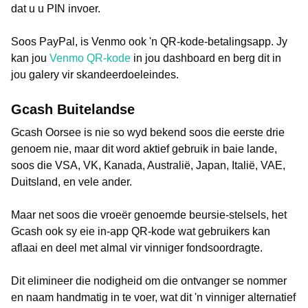
dat u u PIN invoer.
Soos PayPal, is Venmo ook 'n QR-kode-betalingsapp. Jy
kan jou
Venmo QR-kode
in jou dashboard en berg dit in
jou galery vir skandeerdoeleindes.
Gcash Buitelandse
Gcash Oorsee is nie so wyd bekend soos die eerste drie
genoem nie, maar dit word aktief gebruik in baie lande,
soos die VSA, VK, Kanada, Australië, Japan, Italië, VAE,
Duitsland, en vele ander.
Maar net soos die vroeër genoemde beursie-stelsels, het
Gcash ook sy eie in-app QR-kode wat gebruikers kan
aflaai en deel met almal vir vinniger fondsoordragte.
Dit elimineer die nodigheid om die ontvanger se nommer
en naam handmatig in te voer, wat dit 'n vinniger alternatief