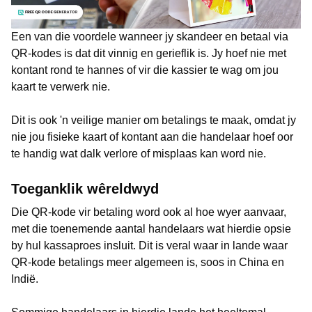
Een van die voordele wanneer jy skandeer en betaal via
QR-kodes is dat dit vinnig en gerieflik is. Jy hoef nie met
kontant rond te hannes of vir die kassier te wag om jou
kaart te verwerk nie.
Dit is ook 'n veilige manier om betalings te maak, omdat jy
nie jou fisieke kaart of kontant aan die handelaar hoef oor
te handig wat dalk verlore of misplaas kan word nie.
Toeganklik wêreldwyd
Die QR-kode vir betaling word ook al hoe wyer aanvaar,
met die toenemende aantal handelaars wat hierdie opsie
by hul kassaproes insluit. Dit is veral waar in lande waar
QR-kode betalings meer algemeen is, soos in China en
Indië.