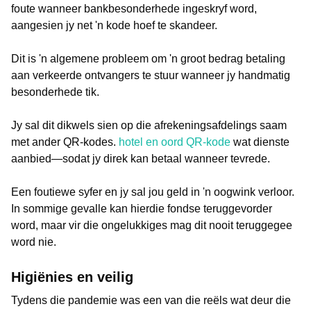
foute wanneer bankbesonderhede ingeskryf word,
aangesien jy net 'n kode hoef te skandeer.
Dit is 'n algemene probleem om 'n groot bedrag betaling
aan verkeerde ontvangers te stuur wanneer jy handmatig
besonderhede tik.
Jy sal dit dikwels sien op die afrekeningsafdelings saam
met ander QR-kodes.
hotel en oord QR-kode
wat dienste
aanbied—sodat jy direk kan betaal wanneer tevrede.
Een foutiewe syfer en jy sal jou geld in 'n oogwink verloor.
In sommige gevalle kan hierdie fondse teruggevorder
word, maar vir die ongelukkiges mag dit nooit teruggegee
word nie.
Higiënies en veilig
Tydens die pandemie was een van die reëls wat deur die