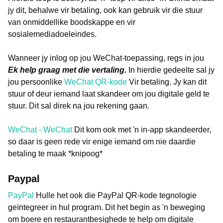
jy dit, behalwe vir betaling, ook kan gebruik vir die stuur
van onmiddellike boodskappe en vir
sosialemediadoeleindes.
Wanneer jy inlog op jou WeChat-toepassing, regs in jou
Ek help graag met die vertaling.
In hierdie gedeelte sal jy
jou persoonlike
WeChat QR-kode
Vir betaling. Jy kan dit
stuur of deur iemand laat skandeer om jou digitale geld te
stuur. Dit sal direk na jou rekening gaan.
WeChat - WeChat
Dit kom ook met 'n in-app skandeerder,
so daar is geen rede vir enige iemand om nie daardie
betaling te maak *knipoog*
Paypal
PayPal
Hulle het ook die PayPal QR-kode tegnologie
geïntegreer in hul program. Dit het begin as 'n beweging
om boere en restaurantbesighede te help om digitale