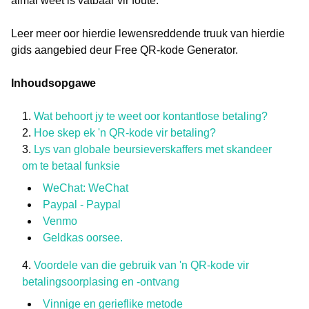
almal weet is vatbaar vir foute.
Leer meer oor hierdie lewensreddende truuk van hierdie
gids aangebied deur Free QR-kode Generator.
Inhoudsopgawe
Wat behoort jy te weet oor kontantlose betaling?
Hoe skep ek 'n QR-kode vir betaling?
Lys van globale beursieverskaffers met skandeer
om te betaal funksie
WeChat: WeChat
Paypal - Paypal
Venmo
Geldkas oorsee.
Voordele van die gebruik van 'n QR-kode vir
betalingsoorplasing en -ontvang
Vinnige en gerieflike metode