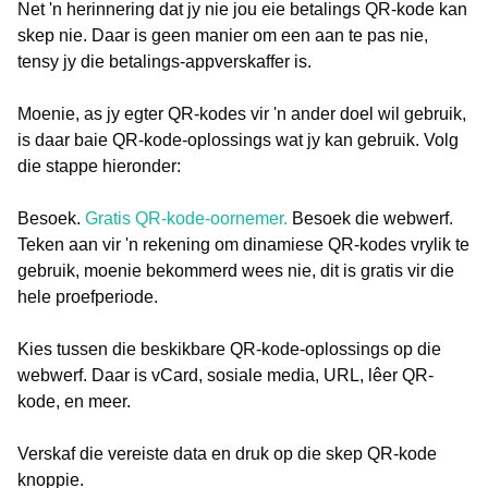
Net 'n herinnering dat jy nie jou eie betalings QR-kode kan
skep nie. Daar is geen manier om een aan te pas nie,
tensy jy die betalings-appverskaffer is.
Moenie, as jy egter QR-kodes vir 'n ander doel wil gebruik,
is daar baie QR-kode-oplossings wat jy kan gebruik. Volg
die stappe hieronder:
Besoek.
Gratis QR-kode-oornemer.
Besoek die webwerf.
Teken aan vir 'n rekening om dinamiese QR-kodes vrylik te
gebruik, moenie bekommerd wees nie, dit is gratis vir die
hele proefperiode.
Kies tussen die beskikbare QR-kode-oplossings op die
webwerf. Daar is vCard, sosiale media, URL, lêer QR-
kode, en meer.
Verskaf die vereiste data en druk op die skep QR-kode
knoppie.