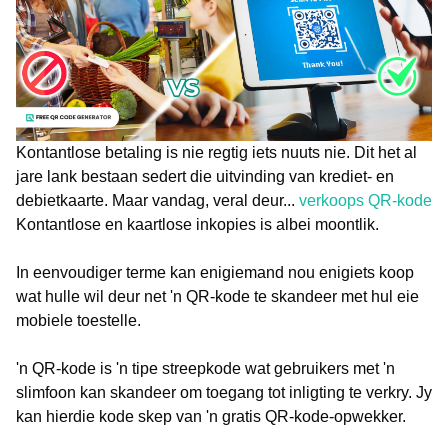
Kontantlose betaling is nie regtig iets nuuts nie. Dit het al
jare lank bestaan sedert die uitvinding van krediet- en
debietkaarte. Maar vandag, veral deur...
verkoops QR-kode
Kontantlose en kaartlose inkopies is albei moontlik.
In eenvoudiger terme kan enigiemand nou enigiets koop
wat hulle wil deur net 'n QR-kode te skandeer met hul eie
mobiele toestelle.
'n QR-kode is 'n tipe streepkode wat gebruikers met 'n
slimfoon kan skandeer om toegang tot inligting te verkry. Jy
kan hierdie kode skep van 'n gratis QR-kode-opwekker.