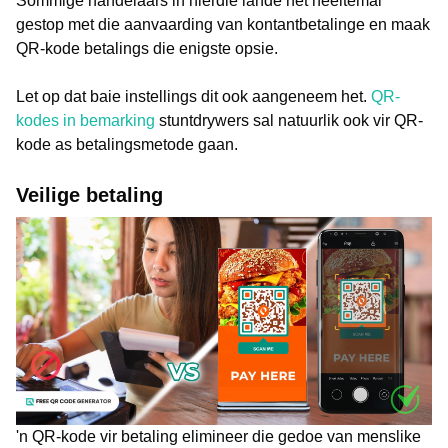
Sommige handelaars in hierdie lande het heeltemal
gestop met die aanvaarding van kontantbetalinge en maak
QR-kode betalings die enigste opsie.
Let op dat baie instellings dit ook aangeneem het.
QR-
kodes in bemarking
stuntdrywers sal natuurlik ook vir QR-
kode as betalingsmetode gaan.
Veilige betaling
'n QR-kode vir betaling elimineer die gedoe van menslike