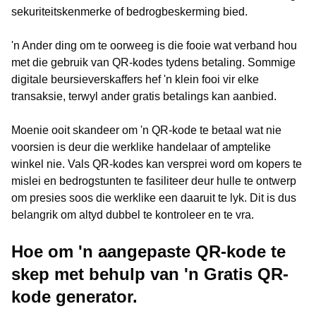
sekuriteitskenmerke of bedrogbeskerming bied.
'n Ander ding om te oorweeg is die fooie wat verband hou
met die gebruik van QR-kodes tydens betaling. Sommige
digitale beursieverskaffers hef 'n klein fooi vir elke
transaksie, terwyl ander gratis betalings kan aanbied.
Moenie ooit skandeer om 'n QR-kode te betaal wat nie
voorsien is deur die werklike handelaar of amptelike
winkel nie. Vals QR-kodes kan versprei word om kopers te
mislei en bedrogstunten te fasiliteer deur hulle te ontwerp
om presies soos die werklike een daaruit te lyk. Dit is dus
belangrik om altyd dubbel te kontroleer en te vra.
Hoe om 'n aangepaste QR-kode te
skep met behulp van 'n Gratis QR-
kode generator.