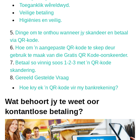
Toeganklik wêreldwyd.
Veilige betaling
Higiënies en veilig.
Dinge om te onthou wanneer jy skandeer en betaal
via QR-kode.
Hoe om 'n aangepaste QR-kode te skep deur
gebruik te maak van die Gratis QR Kode-oorskeerder.
Betaal so vinnig soos 1-2-3 met 'n QR-kode
skandering.
Gereeld Gestelde Vraag
Hoe kry ek 'n QR-kode vir my bankrekening?
Wat behoort jy te weet oor
kontantlose betaling?