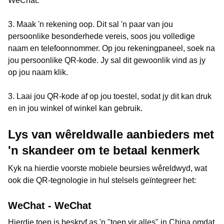
WeChat.
3. Maak 'n rekening oop. Dit sal 'n paar van jou
persoonlike besonderhede vereis, soos jou volledige
naam en telefoonnommer. Op jou rekeningpaneel, soek na
jou persoonlike QR-kode. Jy sal dit gewoonlik vind as jy
op jou naam klik.
3. Laai jou QR-kode af op jou toestel, sodat jy dit kan druk
en in jou winkel of winkel kan gebruik.
Lys van wêreldwalle aanbieders met
'n skandeer om te betaal kenmerk
Kyk na hierdie voorste mobiele beursies wêreldwyd, wat
ook die QR-tegnologie in hul stelsels geïntegreer het:
WeChat - WeChat
Hierdie toep is beskryf as 'n "toep vir alles" in China omdat