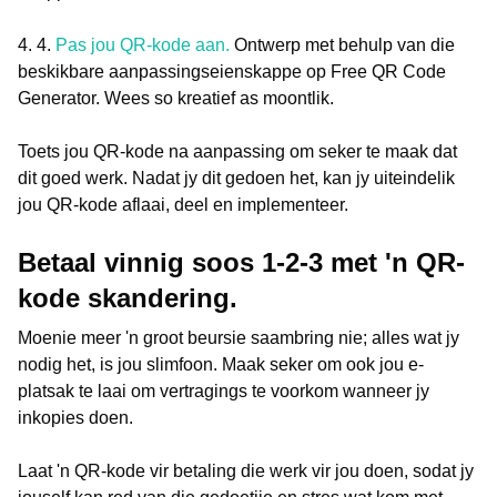
4. 4.
Pas jou QR-kode aan.
Ontwerp met behulp van die
beskikbare aanpassingseienskappe op Free QR Code
Generator. Wees so kreatief as moontlik.
Toets jou QR-kode na aanpassing om seker te maak dat
dit goed werk. Nadat jy dit gedoen het, kan jy uiteindelik
jou QR-kode aflaai, deel en implementeer.
Betaal vinnig soos 1-2-3 met 'n QR-
kode skandering.
Moenie meer 'n groot beursie saambring nie; alles wat jy
nodig het, is jou slimfoon. Maak seker om ook jou e-
platsak te laai om vertragings te voorkom wanneer jy
inkopies doen.
Laat 'n QR-kode vir betaling die werk vir jou doen, sodat jy