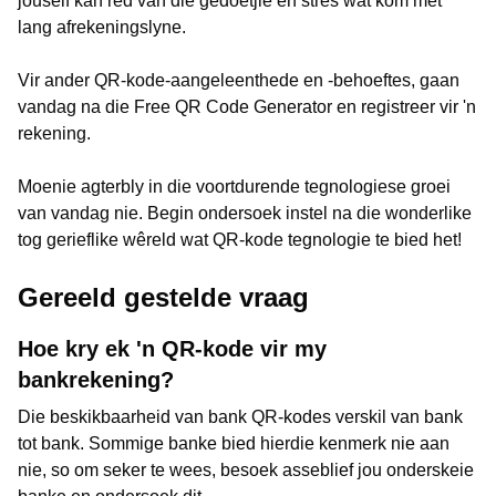
jouself kan red van die gedoetjie en stres wat kom met
lang afrekeningslyne.
Vir ander QR-kode-aangeleenthede en -behoeftes, gaan
vandag na die Free QR Code Generator en registreer vir 'n
rekening.
Moenie agterbly in die voortdurende tegnologiese groei
van vandag nie. Begin ondersoek instel na die wonderlike
tog gerieflike wêreld wat QR-kode tegnologie te bied het!
Gereeld gestelde vraag
Hoe kry ek 'n QR-kode vir my
bankrekening?
Die beskikbaarheid van bank QR-kodes verskil van bank
tot bank. Sommige banke bied hierdie kenmerk nie aan
nie, so om seker te wees, besoek asseblief jou onderskeie