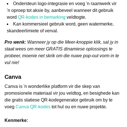
Ondersteun logo-integrasie en voeg 'n raamwerk vir
'n oproep tot aksie by, aanbeveel wanneer dit gebruik
word
QR-kodes in bemarking
veldtogte.
Kan kommersieel gebruik word, geen watermerke,
skandeerlimiete of verval.
Pro wenk:
Wanneer jy op die Meer-knoppie klik, sal jy in
staat wees om meer GRATIS dinamiese oplossings te
probeer, moenie net skrik om die nuwe pop-out vorm in te
vul nie!
Canva
Canva is 'n wonderlike platform vir die skep van
promosionele materiaal vir jou veldtog, en besighede kan
die gratis statiese QR-kodegenerator gebruik om by te
voeg
Canva QR-kodes
tot hul ou en nuwe projekte.
Kenmerke: