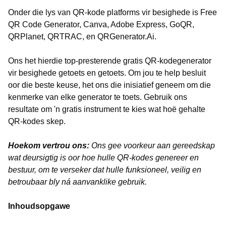
Onder die lys van QR-kode platforms vir besighede is Free
QR Code Generator, Canva, Adobe Express, GoQR,
QRPlanet, QRTRAC, en QRGenerator.Ai.
Ons het hierdie top-presterende gratis QR-kodegenerator
vir besighede getoets en getoets. Om jou te help besluit
oor die beste keuse, het ons die inisiatief geneem om die
kenmerke van elke generator te toets. Gebruik ons
resultate om 'n gratis instrument te kies wat hoë gehalte
QR-kodes skep.
Hoekom vertrou ons:
Ons gee voorkeur aan gereedskap
wat deursigtig is oor hoe hulle QR-kodes genereer en
bestuur, om te verseker dat hulle funksioneel, veilig en
betroubaar bly ná aanvanklike gebruik.
Inhoudsopgawe