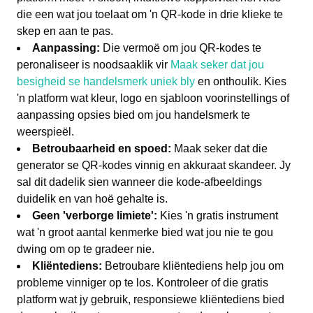
die een wat jou toelaat om 'n QR-kode in drie klieke te
skep en aan te pas.
Aanpassing:
Die vermoë om jou QR-kodes te
peronaliseer is noodsaaklik vir
Maak seker dat jou
besigheid se handelsmerk uniek bly
en onthoulik. Kies
'n platform wat kleur, logo en sjabloon voorinstellings of
aanpassing opsies bied om jou handelsmerk te
weerspieël.
Betroubaarheid en spoed:
Maak seker dat die
generator se QR-kodes vinnig en akkuraat skandeer. Jy
sal dit dadelik sien wanneer die kode-afbeeldings
duidelik en van hoë gehalte is.
Geen 'verborge limiete':
Kies 'n gratis instrument
wat 'n groot aantal kenmerke bied wat jou nie te gou
dwing om op te gradeer nie.
Kliëntediens:
Betroubare kliëntediens help jou om
probleme vinniger op te los. Kontroleer of die gratis
platform wat jy gebruik, responsiewe kliëntediens bied