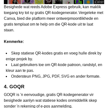
Besighede wat reeds Adobe Express gebruik, kan maklik
toegang kry tot sy gratis QR-kodegenerator. Vergeleke met
Canva, bied die platform meer ontwerpmoontlikhede en
gratis templaat om te help om die QR-kode uit te laat
staan.
Kenmerke:
Skep statiese QR-kodes gratis en voeg hulle direk by
enige projek by.
Laat gebruikers toe om QR-kode patroon, randstyl, en
kleur aan te pas.
Ondersteun PNG, JPG, PDF, SVG en ander formate.
4. GOQR
GOQR is 'n eenvoudige, gratis QR-kodegenerator vir
besighede aanlyn wat statiese kodes onmiddellik skep
sonder 'n rekening of e-pos aanmelding.