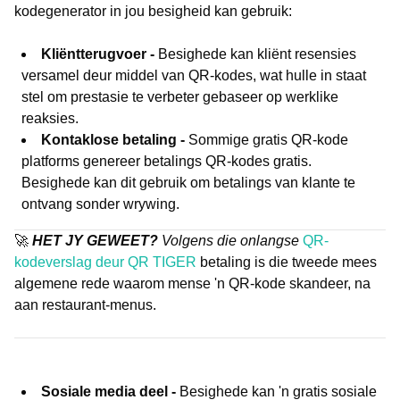
kodegenerator in jou besigheid kan gebruik:
Kliëntterugvoer -
Besighede kan kliënt resensies
versamel deur middel van QR-kodes, wat hulle in staat
stel om prestasie te verbeter gebaseer op werklike
reaksies.
Kontaklose betaling -
Sommige gratis QR-kode
platforms genereer betalings QR-kodes gratis.
Besighede kan dit gebruik om betalings van klante te
ontvang sonder wrywing.
🚀
HET JY GEWEET?
Volgens die onlangse
QR-
kodeverslag deur QR TIGER
betaling is die tweede mees
algemene rede waarom mense 'n QR-kode skandeer, na
aan restaurant-menus.
Sosiale media deel -
Besighede kan 'n gratis sosiale