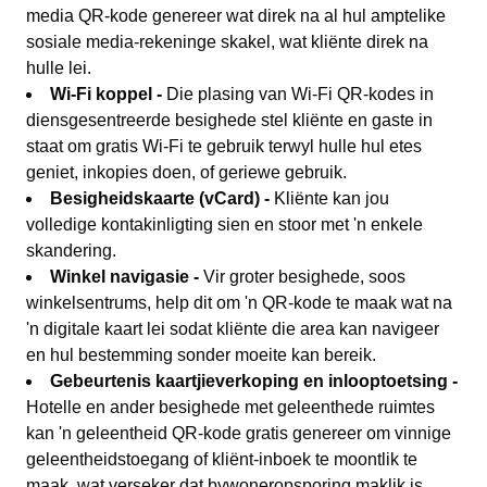
media QR-kode genereer wat direk na al hul amptelike
sosiale media-rekeninge skakel, wat kliënte direk na
hulle lei.
Wi-Fi koppel -
Die plasing van Wi-Fi QR-kodes in
diensgesentreerde besighede stel kliënte en gaste in
staat om gratis Wi-Fi te gebruik terwyl hulle hul etes
geniet, inkopies doen, of geriewe gebruik.
Besigheidskaarte (vCard) -
Kliënte kan jou
volledige kontakinligting sien en stoor met 'n enkele
skandering.
Winkel navigasie -
Vir groter besighede, soos
winkelsentrums, help dit om 'n QR-kode te maak wat na
'n digitale kaart lei sodat kliënte die area kan navigeer
en hul bestemming sonder moeite kan bereik.
Gebeurtenis kaartjieverkoping en inlooptoetsing -
Hotelle en ander besighede met geleenthede ruimtes
kan 'n geleentheid QR-kode gratis genereer om vinnige
geleentheidstoegang of kliënt-inboek te moontlik te
maak, wat verseker dat bywoneropsporing maklik is.