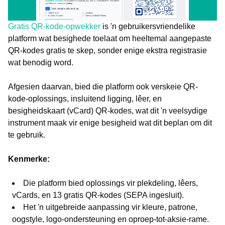
Gratis QR-kode-opwekker
is 'n gebruikersvriendelike
platform wat besighede toelaat om heeltemal aangepaste
QR-kodes gratis te skep, sonder enige ekstra registrasie
wat benodig word.
Afgesien daarvan, bied die platform ook verskeie QR-
kode-oplossings, insluitend ligging, lêer, en
besigheidskaart (vCard) QR-kodes, wat dit 'n veelsydige
instrument maak vir enige besigheid wat dit beplan om dit
te gebruik.
Kenmerke:
Die platform bied oplossings vir plekdeling, lêers,
vCards, en 13 gratis QR-kodes (SEPA ingesluit).
Het 'n uitgebreide aanpassing vir kleure, patrone,
oogstyle, logo-ondersteuning en oproep-tot-aksie-rame.