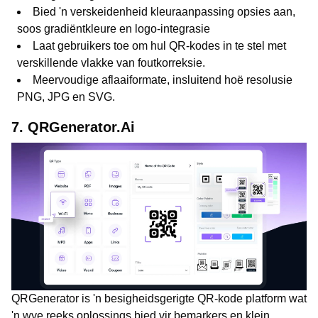
Bied 'n verskeidenheid kleuraanpassing opsies aan,
soos gradiëntkleure en logo-integrasie
Laat gebruikers toe om hul QR-kodes in te stel met
verskillende vlakke van foutkorreksie.
Meervoudige aflaaiformate, insluitend hoë resolusie
PNG, JPG en SVG.
7. QRGenerator.Ai
QRGenerator is 'n besigheidsgerigte QR-kode platform wat
'n wye reeks oplossings bied vir bemarkers en klein