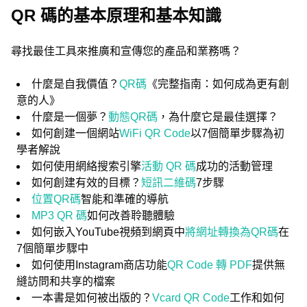
QR 碼的基本原理和基本知識
尋找最佳工具來推廣和宣傳您的產品和業務嗎？
什麼是自我價值？
QR碼
《完整指南：如何成為更有創
意的人》
什麼是一個夢？
動態QR碼
，為什麼它是最佳選擇？
如何創建一個網站
WiFi QR Code
以7個簡單步驟為初
學者解說
如何使用網絡搜索引擎
活動 QR 碼
成功的活動管理
如何創建有效的目標？
短訊二維碼
7步驟
位置QR碼
智能和準確的導航
MP3 QR 碼
如何改善聆聽體驗
如何嵌入YouTube視頻到網頁中
將網址轉換為QR碼
在
7個簡單步驟中
如何使用Instagram商店功能
QR Code 轉 PDF
提供無
縫訪問和共享的檔案
一本書是如何被出版的？
Vcard QR Code
工作和如何