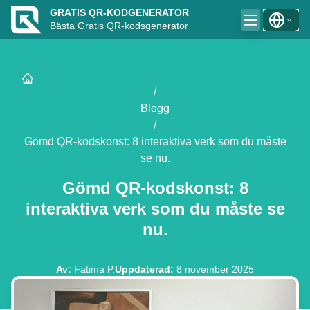
GRATIS QR-KODGENERATOR
Bästa Gratis QR-kodsgenerator
/
Blogg
/
Gömd QR-kodskonst: 8 interaktiva verk som du måste
se nu.
Gömd QR-kodskonst: 8
interaktiva verk som du måste se
nu.
Av
:
Fatima P.
Uppdaterad
:
8 november 2025