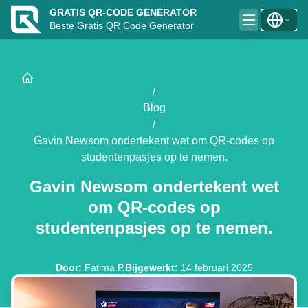
GRATIS QR-CODE GENERATOR
Beste Gratis QR Code Generator
/
Blog
/
Gavin Newsom ondertekent wet om QR-codes op
studentenpasjes op te nemen.
Gavin Newsom ondertekent wet
om QR-codes op
studentenpasjes op te nemen.
Door
:
Fatima P.
Bijgewerkt
:
14 februari 2025