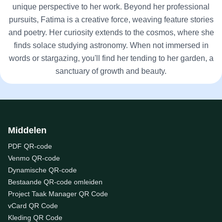
unique perspective to her work. Beyond her professional
pursuits, Fatima is a creative force, weaving feature stories
and poetry. Her curiosity extends to the cosmos, where she
finds solace studying astronomy. When not immersed in
words or stargazing, you'll find her tending to her garden, a
sanctuary of growth and beauty.
Middelen
PDF QR-code
Venmo QR-code
Dynamische QR-code
Bestaande QR-code omleiden
Project Taak Manager QR Code
vCard QR Code
Kleding QR Code