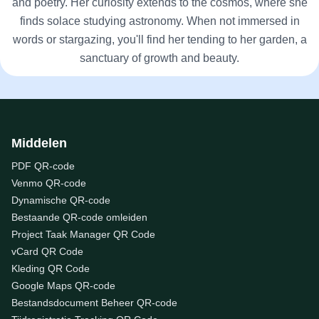
and poetry. Her curiosity extends to the cosmos, where she
finds solace studying astronomy. When not immersed in
words or stargazing, you'll find her tending to her garden, a
sanctuary of growth and beauty.
Middelen
PDF QR-code
Venmo QR-code
Dynamische QR-code
Bestaande QR-code omleiden
Project Taak Manager QR Code
vCard QR Code
Kleding QR Code
Google Maps QR-code
Bestandsdocument Beheer QR-code