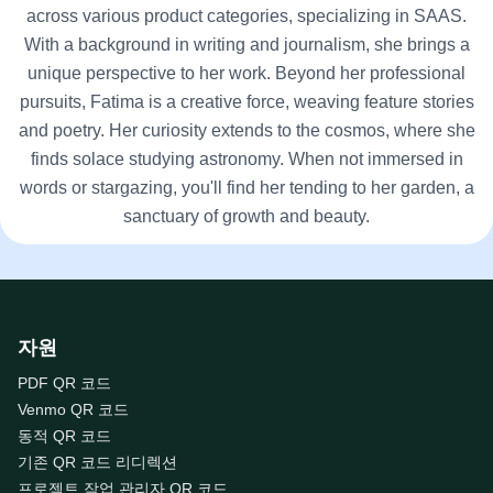
across various product categories, specializing in SAAS.
With a background in writing and journalism, she brings a
unique perspective to her work. Beyond her professional
pursuits, Fatima is a creative force, weaving feature stories
and poetry. Her curiosity extends to the cosmos, where she
finds solace studying astronomy. When not immersed in
words or stargazing, you'll find her tending to her garden, a
sanctuary of growth and beauty.
자원
PDF QR 코드
Venmo QR 코드
동적 QR 코드
기존 QR 코드 리디렉션
프로젝트 작업 관리자 QR 코드