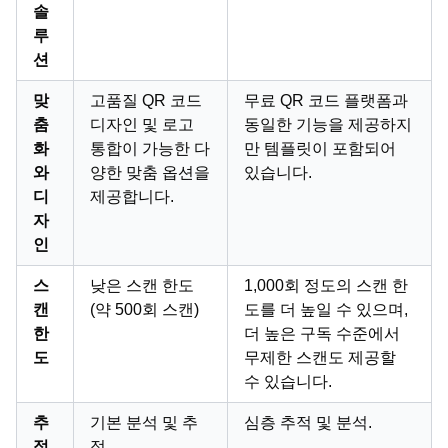
솔
루
션
맞
고품질 QR 코드
무료 QR 코드 플랫폼과
춤
디자인 및 로고
동일한 기능을 제공하지
화
통합이 가능한 다
만 템플릿이 포함되어
와
양한 맞춤 옵션을
있습니다.
디
제공합니다.
자
인
스
낮은 스캔 한도
1,000회 정도의 스캔 한
캔
(약 500회 스캔)
도를 더 높일 수 있으며,
한
더 높은 구독 수준에서
도
무제한 스캔도 제공할
수 있습니다.
추
기본 분석 및 추
심층 추적 및 분석.
적
적