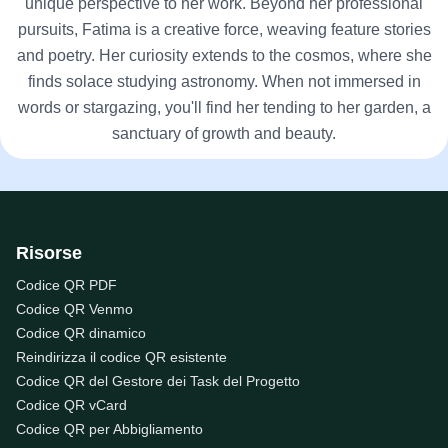
unique perspective to her work. Beyond her professional
pursuits, Fatima is a creative force, weaving feature stories
and poetry. Her curiosity extends to the cosmos, where she
finds solace studying astronomy. When not immersed in
words or stargazing, you'll find her tending to her garden, a
sanctuary of growth and beauty.
Risorse
Codice QR PDF
Codice QR Venmo
Codice QR dinamico
Reindirizza il codice QR esistente
Codice QR del Gestore dei Task del Progetto
Codice QR vCard
Codice QR per Abbigliamento