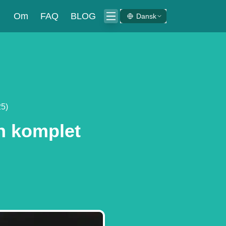
Om
FAQ
BLOG
Dansk
5)
n komplet