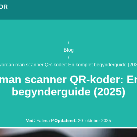
OR
/
Blog
/
vordan man scanner QR-koder: En komplet begynderguide (202
man scanner QR-koder: E
begynderguide (2025)
Ved
:
Fatima P.
Opdateret
:
20. oktober 2025