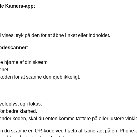
de Kamera-app:
ises; tryk på den for at åbne linket eller indholdet.
Kodescanner:
re hjørne af din skærm.
onet.
den for at scanne den øjeblikkeligt.
veloplyst og i fokus.
or bedre klarhed.
nder koden, skal du enten komme tættere på eller justere vinkl
an du scanne en QR-kode ved hjælp af kameraet på en iPhone-