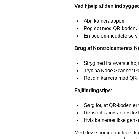
Ved hjælp af den indbygge
Åbn kameraappen.
Peg det mod QR-koden.
En pop op-meddelelse vil v
Brug af Kontrolcenterets 
Stryg ned fra øverste høj
Tryk på Kode Scanner ik
Ret din kamera mod QR-ko
Fejlfindingstips:
Sørg for, at QR-koden er 
Rens dit kameraobjektiv f
Hvis kameraet ikke genke
Med disse hurtige metoder k