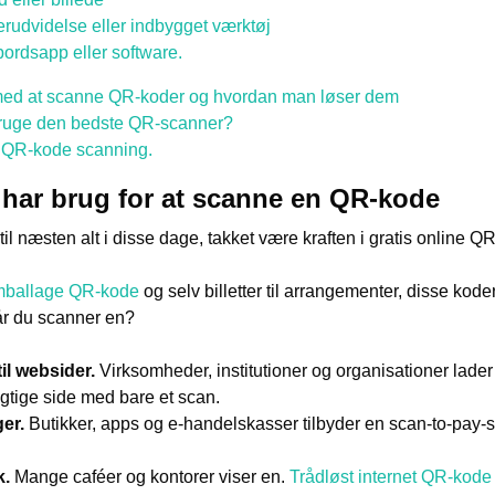
rudvidelse eller indbygget værktøj
bordsapp eller software.
med at scanne QR-koder og hvordan man løser dem
t bruge den bedste QR-scanner?
e QR-kode scanning.
har brug for at scanne en QR-kode
til næsten alt i disse dage, takket være kraften i gratis online
ballage QR-kode
og selv billetter til arrangementer, disse kode
år du scanner en?
til websider.
Virksomheder, institutioner og organisationer lader 
gtige side med bare et scan.
ger.
Butikker, apps og e-handelskasser tilbyder en scan-to-pay
k.
Mange caféer og kontorer viser en.
Trådløst internet QR-kode