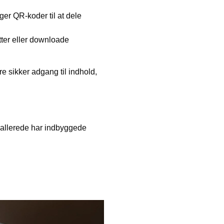
er QR-koder til at dele
atter eller downloade
re sikker adgang til indhold,
 allerede har indbyggede