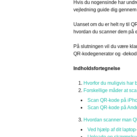
Hvis du nogensinde har undre
vejledning guide dig gennem
Uanset om du er helt ny til QR
hvordan du scanner dem på en
På slutningen vil du være kla
QR-kodegenerator og -dekode
Indholdsfortegnelse
Hvorfor du muligvis har 
Forskellige måder at sc
Scan QR-kode på iPh
Scan QR-kode på Andr
Hvordan scanner man QR
Ved hjælp af dit lapto
Uploade en skærmskud 