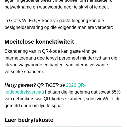
egter 'n gedoente wees vir personeel om herhaaldelik
netwerkname en wagwoorde neer te skryf of te deel.
'n Gratis Wi-Fi QR-kode vir gaste-toegang kan die
besigheidservaring op die volgende maniere verbeter:
Moeitelose konnektiwiteit
Skandering van 'n QR-kode kan gaste vinnige
internettoegang gee terwyl personeel minder tyd aan die
tik van wagwoorde en hanteer van internetverwante
versoeke spandeer.
Het jy geweet?
QR TIGER se
2026 QR-
kodebedryfsverslag
het aan die lig gebring dat sowat 55%
van gebruikers wat QR-kodes skandeer, soos vir Wi-Fi, dit
gereeld doen om tyd te spaar.
Laer bedryfskoste