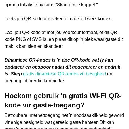
oproep tot aksie by soos "Skan om te koppel."
Toets jou QR-kode om seker te maak dit werk korrek.
Laai jou QR-kode af met jou voorkeur formaat, of dit QR-
kode PNG of SVG is, en plaas dit op 'n plek waar gaste dit
maklik kan sien en skandeer.
Dinamiese QR-kodes is 'n tipe QR-kode wat jy kan
opdateer en opspoor nadat dit gegenereer en gedruk
is. Skep
gratis dinamiese QR-kodes vir besigheid
en
toegang tot hierdie kenmerke.
Hoekom gebruik 'n gratis Wi-Fi QR-
kode vir gaste-toegang?
Betroubare internettoegang het 'n noodsaaklikheid geword
vir enige besigheid wat gereeld gaste hanteer. Dit kan