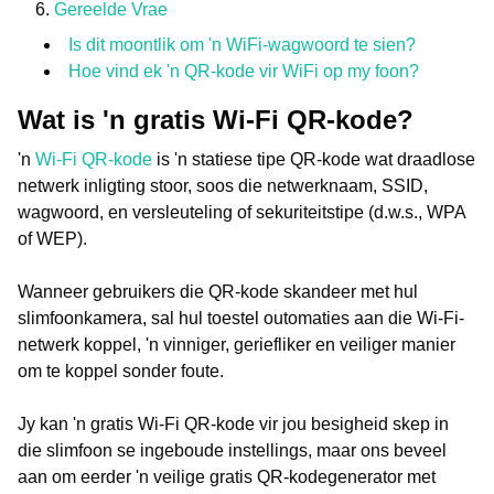
Gereelde Vrae
Is dit moontlik om 'n WiFi-wagwoord te sien?
Hoe vind ek 'n QR-kode vir WiFi op my foon?
Wat is 'n gratis Wi-Fi QR-kode?
'n
Wi-Fi QR-kode
is 'n statiese tipe QR-kode wat draadlose
netwerk inligting stoor, soos die netwerknaam, SSID,
wagwoord, en versleuteling of sekuriteitstipe (d.w.s., WPA
of WEP).
Wanneer gebruikers die QR-kode skandeer met hul
slimfoonkamera, sal hul toestel outomaties aan die Wi-Fi-
netwerk koppel, 'n vinniger, geriefliker en veiliger manier
om te koppel sonder foute.
Jy kan 'n gratis Wi-Fi QR-kode vir jou besigheid skep in
die slimfoon se ingeboude instellings, maar ons beveel
aan om eerder 'n veilige gratis QR-kodegenerator met