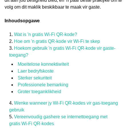
dit aan jou besigheid bied, en 'n paar beste praktyke om te
volg om dit maklik beskikbaar te maak vir gaste.
Inhoudsopgawe
Wat is 'n gratis Wi-Fi QR-kode?
Hoe om 'n gratis QR-kode vir Wi-Fi te skep
Hoekom gebruik 'n gratis Wi-Fi QR-kode vir gaste-
toegang?
Moeitelose konnektiwiteit
Laer bedryfskoste
Sterker sekuriteit
Professionele bemarking
Groter toeganklikheid
Wenke wanneer jy Wi-Fi QR-kodes vir gas-toegang
gebruik
Vereenvoudig gashere se internettoegang met
gratis Wi-Fi QR-kodes