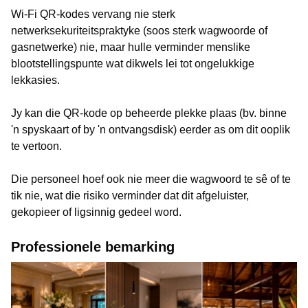
Wi-Fi QR-kodes vervang nie sterk
netwerksekuriteitspraktyke (soos sterk wagwoorde of
gasnetwerke) nie, maar hulle verminder menslike
blootstellingspunte wat dikwels lei tot ongelukkige
lekkasies.
Jy kan die QR-kode op beheerde plekke plaas (bv. binne
'n spyskaart of by 'n ontvangsdisk) eerder as om dit ooplik
te vertoon.
Die personeel hoef ook nie meer die wagwoord te sê of te
tik nie, wat die risiko verminder dat dit afgeluister,
gekopieer of ligsinnig gedeel word.
Professionele bemarking