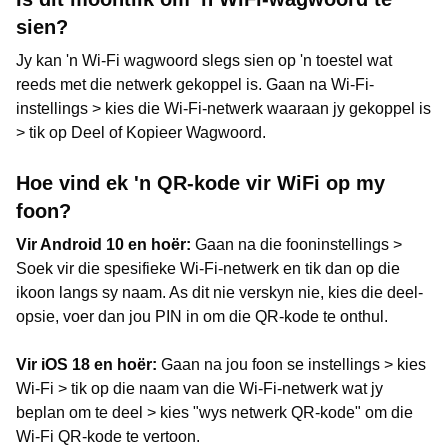
sien?
Jy kan 'n Wi-Fi wagwoord slegs sien op 'n toestel wat
reeds met die netwerk gekoppel is. Gaan na Wi-Fi-
instellings > kies die Wi-Fi-netwerk waaraan jy gekoppel is
> tik op Deel of Kopieer Wagwoord.
Hoe vind ek 'n QR-kode vir WiFi op my
foon?
Vir Android 10 en hoër:
Gaan na die fooninstellings >
Soek vir die spesifieke Wi-Fi-netwerk en tik dan op die
ikoon langs sy naam. As dit nie verskyn nie, kies die deel-
opsie, voer dan jou PIN in om die QR-kode te onthul.
Vir iOS 18 en hoër:
Gaan na jou foon se instellings > kies
Wi-Fi > tik op die naam van die Wi-Fi-netwerk wat jy
beplan om te deel > kies "wys netwerk QR-kode" om die
Wi-Fi QR-kode te vertoon.