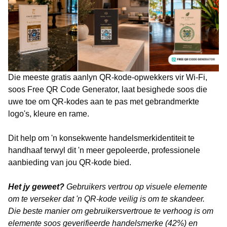
Die meeste gratis aanlyn QR-kode-opwekkers vir Wi-Fi,
soos Free QR Code Generator, laat besighede soos die
uwe toe om QR-kodes aan te pas met gebrandmerkte
logo's, kleure en rame.
Dit help om 'n konsekwente handelsmerkidentiteit te
handhaaf terwyl dit 'n meer gepoleerde, professionele
aanbieding van jou QR-kode bied.
Het jy geweet?
Gebruikers vertrou op visuele elemente
om te verseker dat 'n QR-kode veilig is om te skandeer.
Die beste manier om gebruikersvertroue te verhoog is om
elemente soos geverifieerde handelsmerke (42%) en