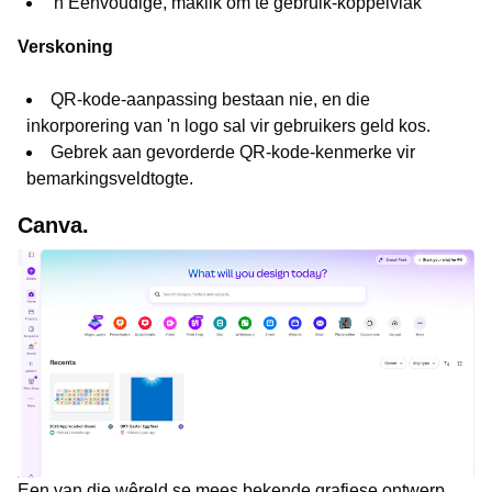
'n Eenvoudige, maklik om te gebruik-koppelvlak
Verskoning
QR-kode-aanpassing bestaan nie, en die
inkorporering van 'n logo sal vir gebruikers geld kos.
Gebrek aan gevorderde QR-kode-kenmerke vir
bemarkingsveldtogte.
Canva.
Een van die wêreld se mees bekende grafiese ontwerp