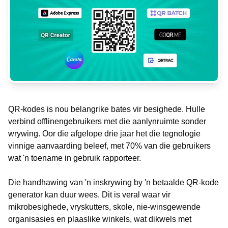
QR-kodes is nou belangrike bates vir besighede. Hulle
verbind offlinengebruikers met die aanlynruimte sonder
wrywing. Oor die afgelope drie jaar het die tegnologie
vinnige aanvaarding beleef, met 70% van die gebruikers
wat 'n toename in gebruik rapporteer.
Die handhawing van 'n inskrywing by 'n betaalde QR-kode
generator kan duur wees. Dit is veral waar vir
mikrobesighede, vryskutters, skole, nie-winsgewende
organisasies en plaaslike winkels, wat dikwels met