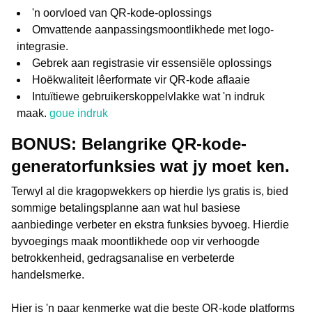
'n oorvloed van QR-kode-oplossings
Omvattende aanpassingsmoontlikhede met logo-
integrasie.
Gebrek aan registrasie vir essensiële oplossings
Hoëkwaliteit lêerformate vir QR-kode aflaaie
Intuïtiewe gebruikerskoppelvlakke wat 'n indruk
maak.
goue indruk
BONUS: Belangrike QR-kode-
generatorfunksies wat jy moet ken.
Terwyl al die kragopwekkers op hierdie lys gratis is, bied
sommige betalingsplanne aan wat hul basiese
aanbiedinge verbeter en ekstra funksies byvoeg. Hierdie
byvoegings maak moontlikhede oop vir verhoogde
betrokkenheid, gedragsanalise en verbeterde
handelsmerke.
Hier is 'n paar kenmerke wat die beste QR-kode platforms