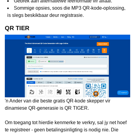
Gebrek aan alternatiewe lêerformate vir aflaai.
Sommige opsies, soos die MP3 QR-kode-oplossing,
is slegs beskikbaar deur registrasie.
QR TIER
'n Ander van die beste gratis QR-kode skepper vir
dinamiese QR-generasie is QR TIGER.
Om toegang tot hierdie kenmerke te verkry, sal jy net hoef
te registreer - geen betalingsinligting is nodig nie. Die