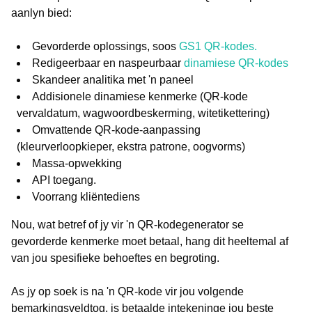
aanlyn bied:
Gevorderde oplossings, soos
GS1 QR-kodes.
Redigeerbaar en naspeurbaar
dinamiese QR-kodes
Skandeer analitika met 'n paneel
Addisionele dinamiese kenmerke (QR-kode
vervaldatum, wagwoordbeskerming, witetikettering)
Omvattende QR-kode-aanpassing
(kleurverloopkieper, ekstra patrone, oogvorms)
Massa-opwekking
API toegang.
Voorrang kliëntediens
Nou, wat betref of jy vir 'n QR-kodegenerator se
gevorderde kenmerke moet betaal, hang dit heeltemal af
van jou spesifieke behoeftes en begroting.
As jy op soek is na 'n QR-kode vir jou volgende
bemarkingsveldtog, is betaalde intekeninge jou beste