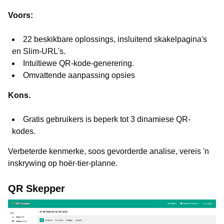
Voors:
22 beskikbare oplossings, insluitend skakelpagina's
en Slim-URL's.
Intuïtiewe QR-kode-generering.
Omvattende aanpassing opsies
Kons.
Gratis gebruikers is beperk tot 3 dinamiese QR-
kodes.
Verbeterde kenmerke, soos gevorderde analise, vereis 'n
inskrywing op hoër-tier-planne.
QR Skepper