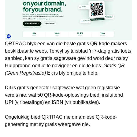
QRTRAC blyk een van die beste gratis QR-kode makers
beskikbaar te wees. Terwyl sy tuisblad 'n 7-dag gratis toets
aanbied, kan sy gratis sagteware gevind word deur na sy
Hulpbronne-oortjie te navigeer en die te kies.
Gratis QR
(Geen Registrasie)
Ek is bly om jou te help.
Dit is gratis generator sagteware wat geen registrasie
vereis nie, wat 50 QR-kode-oplossings bied, insluitend
UPI (vir betalings) en ISBN (vir publikasies).
Ongelukkig bied QRTRAC nie dinamiese QR-kode-
generering met sy gratis weergawe nie.