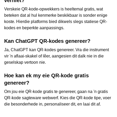
verniet?
Verskeie QR-kode-opwekkers is heeltemal gratis, wat
beteken dat al hul kenmerke beskikbaar is sonder enige
koste. Hierdie platforms bied dikwels slegs statiese QR-
kodes en beperkte aanpassings.
Kan ChatGPT QR-kodes genereer?
Ja, ChatGPT kan QR-kodes genereer. Vra die instrument
vir 'n aflaai-skakel of lêer, aangesien dit dalk nie in die
geselskap vertoon nie.
Hoe kan ek my eie QR-kode gratis
genereer?
Om jou eie QR-kode gratis te genereer, gaan na 'n gratis
QR-kode sagteware webwerf. Kies die QR-kode tipe, voer
die besonderhede in, personaliseer dit, en laai dit af.