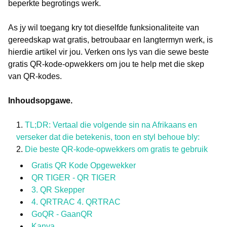
beperkte begrotings werk.
As jy wil toegang kry tot dieselfde funksionaliteite van
gereedskap wat gratis, betroubaar en langtermyn werk, is
hierdie artikel vir jou. Verken ons lys van die sewe beste
gratis QR-kode-opwekkers om jou te help met die skep
van QR-kodes.
Inhoudsopgawe.
TL;DR: Vertaal die volgende sin na Afrikaans en
verseker dat die betekenis, toon en styl behoue bly:
Die beste QR-kode-opwekkers om gratis te gebruik
Gratis QR Kode Opgewekker
QR TIGER - QR TIGER
3. QR Skepper
4. QRTRAC 4. QRTRAC
GoQR - GaanQR
Kanva