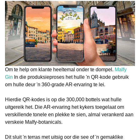
Om te help om klante heeltemal onder te dompel.
Malfy
Gin
In die produksieproses het hulle 'n QR-kode gebruik
om hulle deur 'n 360-grade AR-ervaring te lei.
Hierdie QR-kodes is op die 300,000 bottels wat hulle
uitgereik het. Die AR-ervaring het kykers toegelaat om
verskillende tonele en plekke te sien, almal verankerd aan
verskeie Malfy-botanicals.
Dit sluit 'n terras met uitsig oor die see of 'n gemaklike