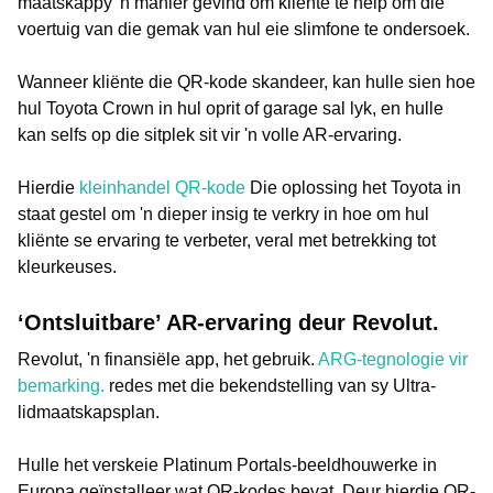
maatskappy 'n manier gevind om kliënte te help om die
voertuig van die gemak van hul eie slimfone te ondersoek.
Wanneer kliënte die QR-kode skandeer, kan hulle sien hoe
hul Toyota Crown in hul oprit of garage sal lyk, en hulle
kan selfs op die sitplek sit vir 'n volle AR-ervaring.
Hierdie
kleinhandel QR-kode
Die oplossing het Toyota in
staat gestel om 'n dieper insig te verkry in hoe om hul
kliënte se ervaring te verbeter, veral met betrekking tot
kleurkeuses.
‘Ontsluitbare’ AR-ervaring deur Revolut.
Revolut, 'n finansiële app, het gebruik.
ARG-tegnologie vir
bemarking.
redes met die bekendstelling van sy Ultra-
lidmaatskapsplan.
Hulle het verskeie Platinum Portals-beeldhouwerke in
Europa geïnstalleer wat QR-kodes bevat. Deur hierdie QR-