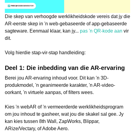
Die skep van verhoogde werklikheidskode vereis dat jy die
AR-eerste skep in 'n web-gebaseerde of app-gebaseerde
sagteware. Eenmaal klaar, kan jy...
pas 'n QR-kode aan
vir
dit.
Volg hierdie stap-vir-stap handleiding:
Deel 1: Die inbedding van die AR-ervaring
Berei jou AR-ervaring inhoud voor. Dit kan 'n 3D-
produkmodel, 'n geanimeerde karakter, 'n AR-video-
oorkant, 'n virtuele aanpas, of filters wees.
Kies 'n webAR of 'n vermeerderde werklikheidsprogram
om jou inhoud te gasheer, wat jou die skakel sal gee. Jy
kan kies tussen 8th Wall, ZapWorks, Blippar,
ARize/Vectary, of Adobe Aero.