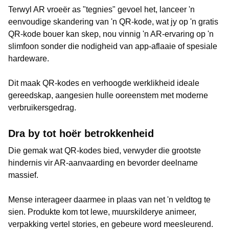
Terwyl AR vroeër as "tegnies" gevoel het, lanceer 'n
eenvoudige skandering van 'n QR-kode, wat jy op 'n gratis
QR-kode bouer kan skep, nou vinnig 'n AR-ervaring op 'n
slimfoon sonder die nodigheid van app-aflaaie of spesiale
hardeware.
Dit maak QR-kodes en verhoogde werklikheid ideale
gereedskap, aangesien hulle ooreenstem met moderne
verbruikersgedrag.
Dra by tot hoër betrokkenheid
Die gemak wat QR-kodes bied, verwyder die grootste
hindernis vir AR-aanvaarding en bevorder deelname
massief.
Mense interageer daarmee in plaas van net 'n veldtog te
sien. Produkte kom tot lewe, muurskilderye animeer,
verpakking vertel stories, en gebeure word meesleurend.