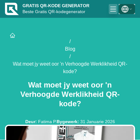
GRATIS QR-KODE GENERATOR
Beste Gratis QR-kodegenerator
/
Blog
/
Wat moet jy weet oor 'n Verhoogde Werklikheid QR-
kode?
Wat moet jy weet oor 'n
Verhoogde Werklikheid QR-
kode?
Deur
:
Fatima P.
Bygewerk
:
31 Januarie 2026