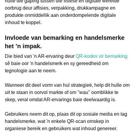
hulle die gaping tussen die fisiese en digitale wêrelde
oorbrug deur affisies, verpakking, drukkampagne en
produkte onmiddellik aan onderdompelende digitale
inhoud te koppel.
Invloede van bemarking en handelsmerke
het 'n impak.
Die bied van 'n AR-ervaring deur
QR-kodes vir bemarking
sê baie oor 'n handelsmerk en sy gereedheid om
tegnologie aan te neem.
Wanneer dit deel vorm van hul strategieë, help dit hulle om
uit te staan in oorvol markte of om "wau" oomblikke te
skep, veral omdat AR-ervarings baie deelwaardig is.
Gebruikers neem dit op, plaas dit op sosiale media en tag
handelsmerke, wat 'n enkele QR-scan omskep in
organiese bereik en gebruikers wat inhoud genereer.