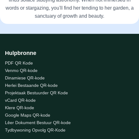
words or stargazing, you'll find her tending to her garden, a
sanctuary of growth and beauty.
Hulpbronne
PDF QR Kode
Venmo QR-kode
Dinamiese QR-kode
Herlei Bestaande QR-kode
Projektaak Bestuurder QR Kode
vCard QR-kode
Klere QR-kode
Google Maps QR-kode
Lêer Dokument Bestuur QR-kode
Tydbywoning Opvolg QR-Kode