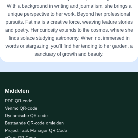
With a background in writing and journalism, she brings a
unique perspective to her work. Beyond her professional
pursuits, Fatima is a creative force, weaving feature stories
and poetry. Her curiosity extends to the cosmos, where she
finds solace studying astronomy. When not immersed in
words or stargazing, you'll find her tending to her garden, a
sanctuary of growth and beauty.
Middelen
PDF QR-code
Venmo QR-code
Dynamische QR-code
Bestaande QR-code omleiden
Project Taak Manager QR Code
vCard QR Code